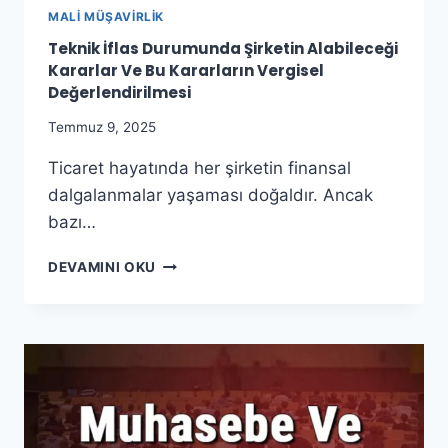
MALI MÜŞAVIRLIK
Teknik İflas Durumunda Şirketin Alabileceği
Kararlar Ve Bu Kararların Vergisel
Değerlendirilmesi
Temmuz 9, 2025
Ticaret hayatında her şirketin finansal
dalgalanmalar yaşaması doğaldır. Ancak
bazı…
TEKNIK
DEVAMINI OKU
İFLAS
DURUMUNDA
ŞIRKETIN
ALABILECEĞI
KARARLAR
VE
BU
KARARLARIN