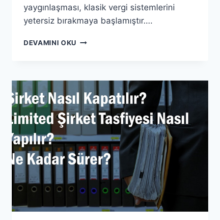
yaygınlaşması, klasik vergi sistemlerini
yetersiz bırakmaya başlamıştır….
DIJITAL
DEVAMINI OKU
EKONOMININ
VERGILENDIRILMESI
SORUNSALINA
GENEL
BIR
BAKIŞ