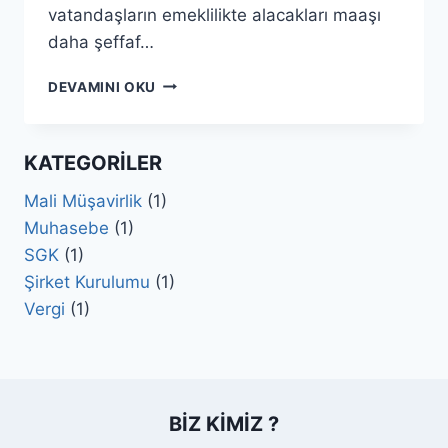
vatandaşların emeklilikte alacakları maaşı
daha şeffaf…
SGK,
DEVAMINI OKU
EMEKLI
MAAŞ
HESAPLAMA
KATEGORILER
TABLOSU
AÇTI
Mali Müşavirlik
(1)
Muhasebe
(1)
SGK
(1)
Şirket Kurulumu
(1)
Vergi
(1)
BIZ KIMIZ ?