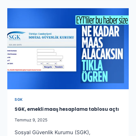
BÖLÜMÜ
NEDIR?
MEZUNLARI
NE
İŞ
YAPAR?
SGK
SGK, emekli maaş hesaplama tablosu açtı
Temmuz 9, 2025
Sosyal Güvenlik Kurumu (SGK),